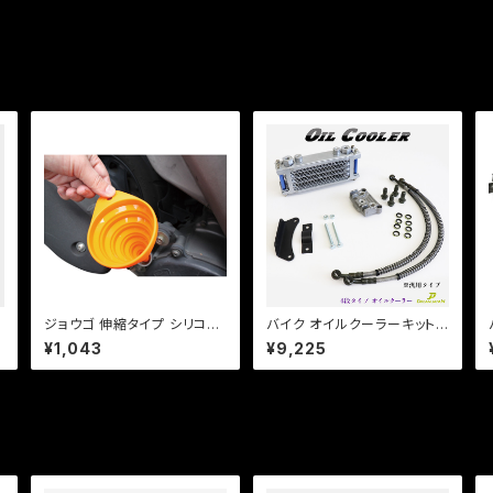
線
ジョウゴ 伸縮タイプ シリコン
バイク オイルクーラーキット
製 車 ・ バイク オイル交換に
4段タイプ オイルクーラー 新
¥1,043
¥9,225
メンテナンス
品・激安 横型エンジン / モン
キー / ゴリラ / カブ / ダックス
/ バギー b290