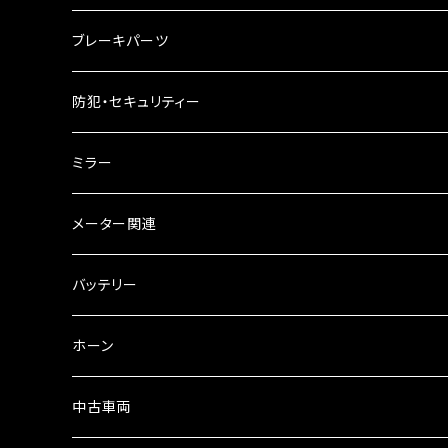
ケミカル
2スト用エンジンオイル
マフラーガード
ブレーキパーツ
ギアオイル
バンテージタイプ
ブレーキシュー
防犯・セキュリティー
オイルクーラー
スリップオン
ブレーキパット
ミラー
ラジエーター
サイレンサー
ブレーキオイル
ミラー本体
メーター関連
フォークオイル
その他
ミラーアダプター
スピードメーター
バッテリー
ミラーその他
タコメーター
バッテリー充電器
ホーン
セット
中古車両