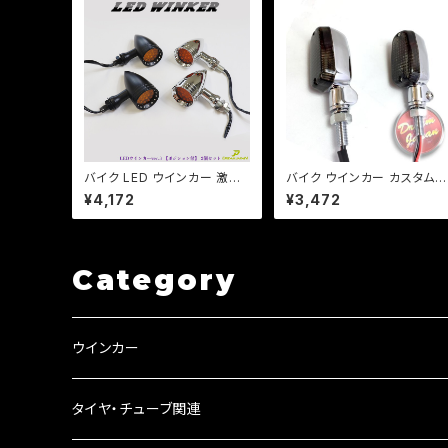
バイク LED ウインカー 激渋
バイク ウインカー カスタムウ
激光 / 2個セット / 【シルバー・
インカー ver.1 【シルバー/ス
¥4,172
¥3,472
ブラック選択】ver.3 ポジショ
モークレンズ】 汎用 2個セッ
ンランプ付 アメリカン レトロ
CB/XJR/Z/ゼファー/バリオ
チョッパー SR TW DS CB
ス/a254
Category
ウインカー
ウインカーリレー
タイヤ・チューブ関連