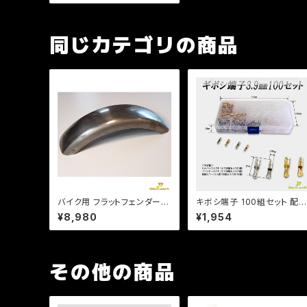
C4/XVS/4TR/社外品/新品
同じカテゴリの商品
バイク用 フラットフェンダー
キボシ端子 100組セット 配
長さ560mm 幅150mm 汎用
用 /車 /バイク 整備/3.9m
¥8,980
¥1,954
タイプ 溶接、加工用 素地。ス
m ケース付/c069【クリック
チール製 b370
ポスト送料無料】
その他の商品