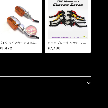
バイク ウインカー カスタムウ
バイク ブレーキ クラッチレバ
インカー ver.1 【シルバー/オ
ー 左右セット バリオス ゼファ
¥3,472
¥7,780
レンジレンズ】 汎用 2個セット
ー ZRX ZZ-R エストレア 他
CB/XJR/Z/ゼファー/バリオ
【a378】 可倒&角度&伸縮 調
ス/a253
整機能付き