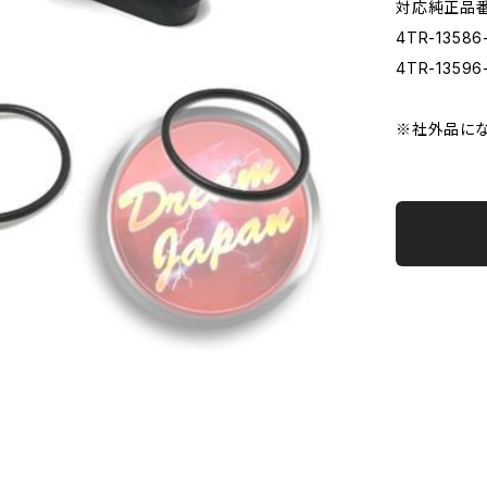
対応純正品
4TR-1358
4TR-1359
※社外品にな