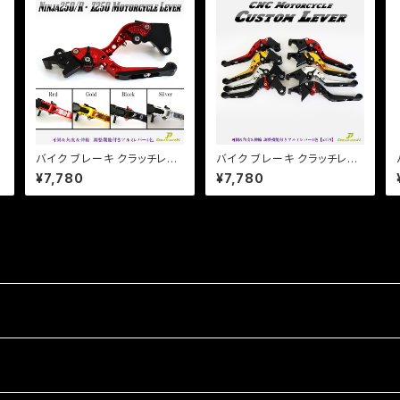
バイク ブレーキ クラッチレバ
バイク ブレーキ クラッチレバ
ー 左右セット【4色あり】Ninja
ー 左右セット ホンダ系 ジェイ
¥7,780
¥7,780
ト
250/R/SL Z250/SL Z125 P
ド マグナ ホーネット 他 【a37
RO Dトラ他 【a365】 可倒&
9】 可倒&角度&伸縮 調整機
角度&伸縮 調整機能付き
能付き