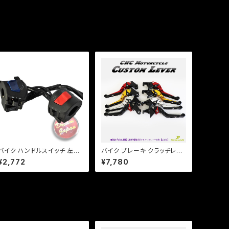
バイク ハンドルスイッチ 左右
バイク ブレーキ クラッチレバ
セット 汎用 社外 22mmハン
ー 左右セット ヤマハ カワサキ
¥2,772
¥7,780
ドル/ホンダ/CB/ATV/バギー/
YZF XJR ZXR ZZR 他 【a3
ビックスクーター/修理などに
80】 可倒&角度&伸縮 調整機
a249
能付き