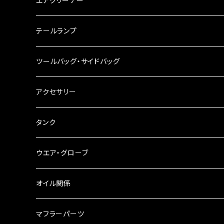
エアクリーナー
ハンドルスイッチ
工具類
ハンドルポスト
テールランプ
その他
ハンドルブレース
ナンバー灯
ツールバッグ・サイドバッグ
ステアリングダンパー
ツールバッグ
アクセサリー
ブレーキ・クラッチレバー
サイドバッグ
USB電源
タンク
スマホホルダー
サイドバッグサポート
電装系
タンク本体
ウエア・グローブ
リアBOX
タンクキャップ
オイル関係
ハードケース
タンクシール
4スト用エンジンオイル
マフラーパーツ