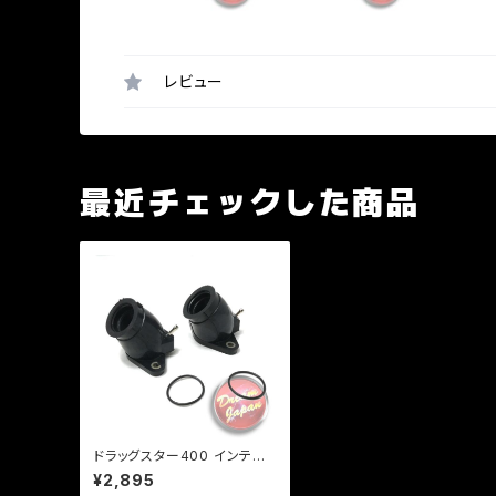
レビュー
最近チェックした商品
ドラッグスター400 インテー
クマニホールド/インマニ/前後
¥2,895
セット/Ｏリング付き/DS4/DS