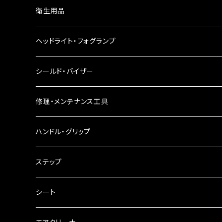
ウインカーレンズ
衛生用品
LEDウインカー
ヘッドライト・フォグランプ
電球型ウインカー
ヘッドライト
シールド・バイザー
バードゲージウインカー
フォグランプ
修理・メンテナンス工具
ウインカークランプ
配線・リレー
インテークマニホールド
ハンドル・グリップ
電装・配線・キボシ等
グリップ
ステップ
キャブレター
バーハン
シート
チェーン
ハンドルパーツ