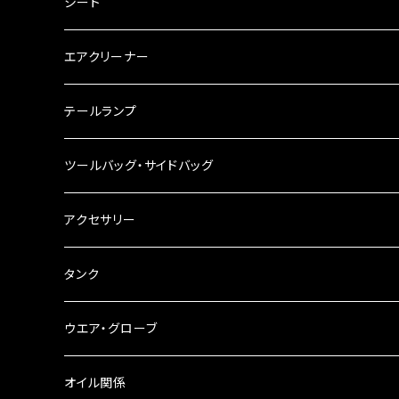
キャブレター
バーハン
シート
チェーン
ハンドルパーツ
エアクリーナー
ハンドルスイッチ
工具類
ハンドルポスト
テールランプ
その他
ハンドルブレース
ナンバー灯
ツールバッグ・サイドバッグ
ステアリングダンパー
ツールバッグ
アクセサリー
ブレーキ・クラッチレバー
サイドバッグ
USB電源
タンク
スマホホルダー
サイドバッグサポート
電装系
タンク本体
ウエア・グローブ
リアBOX
タンクキャップ
オイル関係