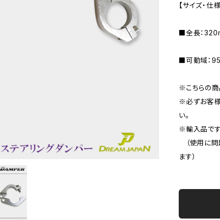
【サイズ・仕様
■全長：320
■可動域：9
※こちらの商
※必ずお客様
い。
※輸入品です
（使用に問
ます）