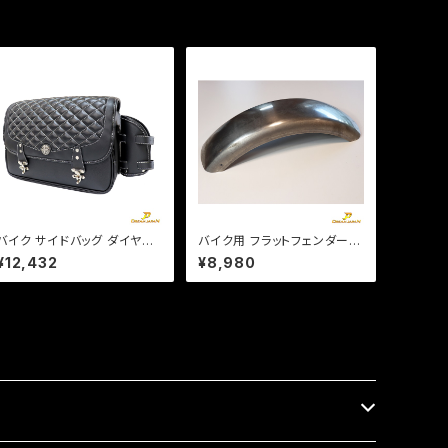
バイク サイドバッグ ダイヤス
バイク用 フラットフェンダー
テッチ ドリンクホルダー レイ
長さ560mm 幅150mm 汎用
¥12,432
¥8,980
ンカバー付き 15L 容量可変可
タイプ 溶接、加工用 素地。ス
能 フルカバー防水 合皮 オリ
チール製 b370
ジナル Dream-Japan製 【D
J-a388】