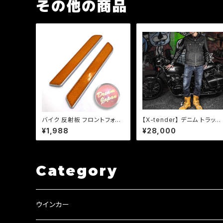
その他の商品
バイク 反射板 フロントフォー
【X-tender】 デニム トラッカ
ク フレーム/両面テープ/ハー
ー ジャケット 「XR-001」 バ
¥1,988
¥28,000
レー/【シルバー・ブラック選
クウエア シープスキン 岡山
択】/カスタム/車検【クリックポ
ニム 日本製
スト送料無料】
Category
ウインカー