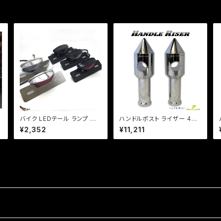
バイク LEDテール ランプ 汎
ハンドルポスト ライザー 4イ
イ
用 ナンバー灯付 ミニタイプ
ンチ 100mmアップ 22.2mm
¥2,352
¥11,211
デ
【シルバー】カスタム テール エ
ハンドル用 /汎用 鬼型！ ビラ
イプ モンキー SR マグナ FT
ーゴ /ドラッグスター/エイプ/
R 【レンジ色選択】
モンキー【Dream-Japan