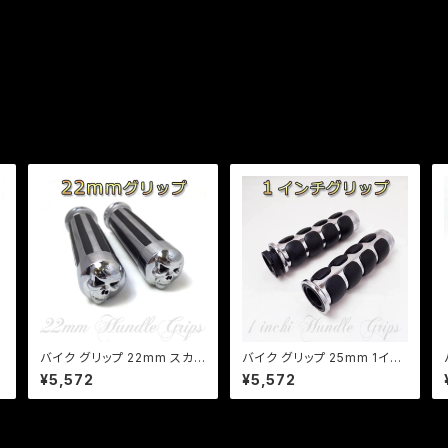
バイク グリップ 22mm スカル
バイク グリップ 25mm 1イン
エンド グリップ アメリカン/ア
チアメリカン グリップ カスタ
¥5,572
¥5,572
ルミ製/ビラーゴ/マグナ/ジャ
ム アルミ製 ハンドル ゴムラバ
ズ/スティード/カスタム/a162
ー ドラッグスター バルカン イ
ントルーダー a097