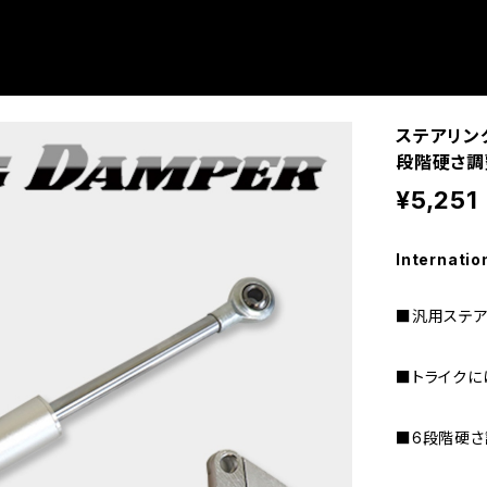
ステアリング
段階硬さ調
¥5,251
Internatio
■汎用ステア
■トライクに
■6段階硬さ