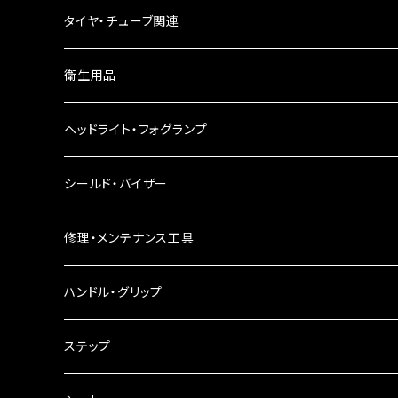
ウインカーリレー
タイヤ・チューブ関連
ウインカーレンズ
衛生用品
LEDウインカー
ヘッドライト・フォグランプ
電球型ウインカー
ヘッドライト
シールド・バイザー
バードゲージウインカー
フォグランプ
修理・メンテナンス工具
ウインカークランプ
配線・リレー
インテークマニホールド
ハンドル・グリップ
電装・配線・キボシ等
グリップ
ステップ