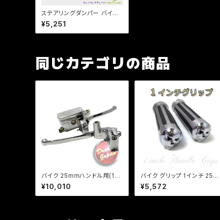
ステアリングダンパー バイク
トライク 汎用 シルバー 【6段
¥5,251
階硬さ調整可能】b056
同じカテゴリの商品
バイク 25mmハンドル用(1イ
バイク グリップ 1インチ 25m
ンチ） ブレーキ クラッチレバ
m スカルエンド グリップ アメ
¥10,010
¥5,572
ー マスターシリンダー セット
リカン アルミ製 人気 ハーレ
メッキ /汎用/ドラッグスター/
ー ハンドル ドクロ ドラッグス
バルカン/シャドウ
ター バルカン