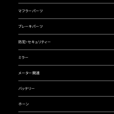
ハードケース
タンクシール
4スト用エンジンオイル
マフラーパーツ
ケミカル
2スト用エンジンオイル
マフラーガード
ブレーキパーツ
ギアオイル
バンテージタイプ
ブレーキシュー
防犯・セキュリティー
オイルクーラー
スリップオン
ブレーキパット
ミラー
ラジエーター
サイレンサー
ブレーキオイル
ミラー本体
メーター関連
フォークオイル
その他
ミラーアダプター
スピードメーター
バッテリー
ミラーその他
タコメーター
バッテリー充電器
ホーン