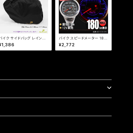
バイク サイドバッグ レインカ
バイク スピードメーター 180
バー 雨具 アジャスター付 47
km LEDミニメーター 汎用 シ
¥1,386
¥2,772
0×300×150mm 【Dream-
ルバー 12V用//機械式/b167/
Japan製】【クリックポスト】
モンキー/エイプ/DAX等