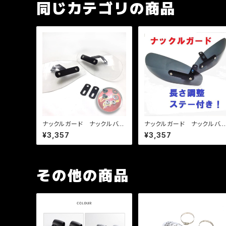
同じカテゴリの商品
ナックルガード ナックルバイ
ナックルガード ナックルバ
ザー/汎用/（クリア)/長さ調整
ザー/汎用/（ブラック)/長さ調
¥3,357
¥3,357
ステー付き/ツーリング/原付
整ステー付き/ツーリング/原
から大型まで/簡単装着/取説
付から大型まで/簡単装着/取
説
その他の商品