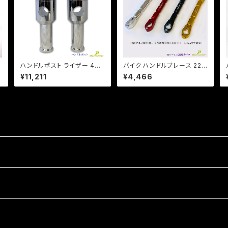
ッ
ハンドルポスト ライザー 4イ
バイク ハンドルブレース 22π
ンチ 100mmアップ 22.2mm
長さ調整、アクセサリー装着
¥11,211
¥4,466
ハンドル用 /汎用 鬼型！ ビラ
可能/ 全長210mm-240m
ーゴ /ドラッグスター/エイプ/
m/ PCX /エイプ/CB/XJR/
モンキー【Dream-Japan
【クリックポスト送料無料】