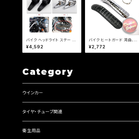
バイク ヘッドライト ステー フ
バイク ヒートガード 湾曲、ド
ォークサイズ 36, 39 パイ カ
トタイプ 【シルバー・ブラック】
¥4,592
¥2,772
ラー 付き 左右 セット カスタム
マフラー 火傷防止 カスタム
ネイキッド 【ブラック・シルバ
マフラーガード バンド取り付
ー選択】DS TW セロー等
けサイズ40〜65mm/a316
Category
ウインカー
ウインカーリレー
タイヤ・チューブ関連
ウインカーレンズ
衛生用品