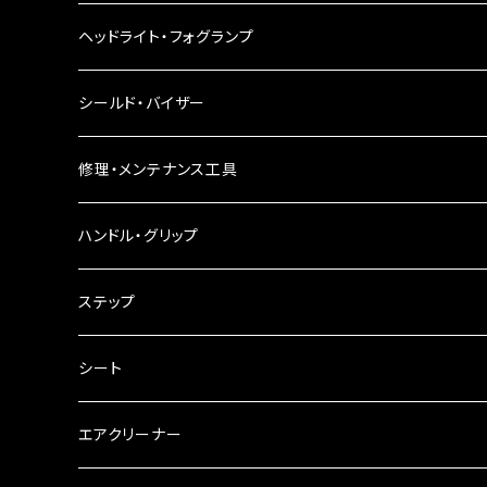
LEDウインカー
ヘッドライト・フォグランプ
電球型ウインカー
ヘッドライト
シールド・バイザー
バードゲージウインカー
フォグランプ
修理・メンテナンス工具
ウインカークランプ
配線・リレー
インテークマニホールド
ハンドル・グリップ
電装・配線・キボシ等
グリップ
ステップ
キャブレター
バーハン
シート
チェーン
ハンドルパーツ
エアクリーナー