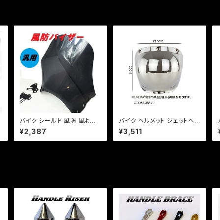
イ
バイク シールド 風防 風よけ
バイク ヘルメット ジェットヘル
スクリーン ネイキッド 汎用
メット シールド 【バブルシール
¥2,387
¥3,511
【スモーク】バリオス XJR ゼフ
ド + フリップアップセット】 3
ァー CB エイプ モンキー ＺＲ
点ボタン式 激安特価【シルバ
Ｘ
ー】