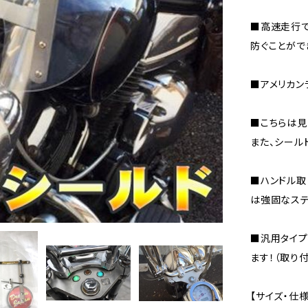
■高速走行で
防ぐことがで
■アメリカン
■こちらは見
また、シール
■ハンドル取
は強固なステ
■汎用タイプ
ます！（取り
【サイズ・仕様