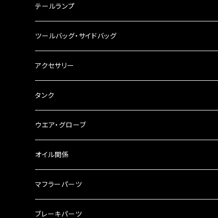
ハンドルスイッチ
工具類
ハンドルポスト
テールランプ
その他
ハンドルブレース
ナンバー灯
ツールバッグ・サイドバッグ
ステアリングダンパー
ツールバッグ
アクセサリー
ブレーキ・クラッチレバー
サイドバッグ
USB電源
タンク
スマホホルダー
サイドバッグサポート
電装系
タンク本体
ウエア・グローブ
リアBOX
タンクキャップ
オイル関係
ハードケース
タンクシール
4スト用エンジンオイル
マフラーパーツ
ケミカル
2スト用エンジンオイル
マフラーガード
ブレーキパーツ