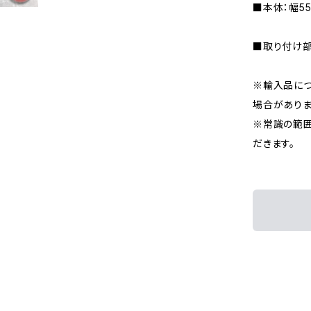
■本体：幅5
■取り付け部：
※輸入品に
場合がありま
※常識の範囲
だきます。