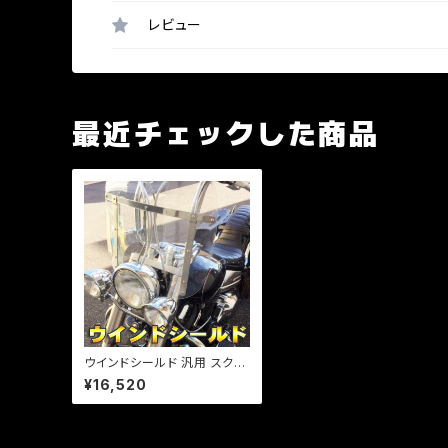
レビュー
最近チェックした商品
ウインドシールド 汎用 スクリ
ーン 風防 大型ウインドシール
¥16,520
ド 55cm×60cm/ハーレー/
マグナ/ビラーゴ/スティード/F
LH/22mm /1インチ両対応