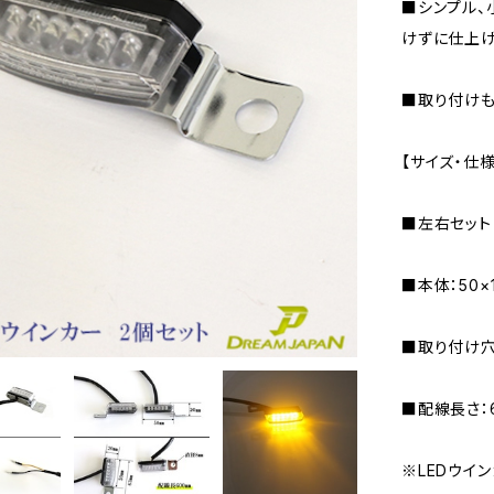
■シンプル、
けずに仕上げ
■取り付けも
【サイズ・仕様
■左右セット
■本体：50×
■取り付け穴
■配線長さ：
※LEDウイ