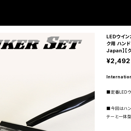
LEDウイン
ク用 ハンドル
Japan】
¥2,492
Internatio
■定番LED
■今回はハン
テーと一体型