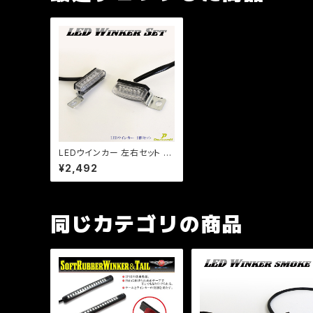
LEDウインカー 左右セット ミ
ニウインカー 車検対応 バイク
¥2,492
用 ハンドル固定型 6LED CB
SR DS TW等/【Dream-Jap
an】【クリックポスト】
同じカテゴリの商品