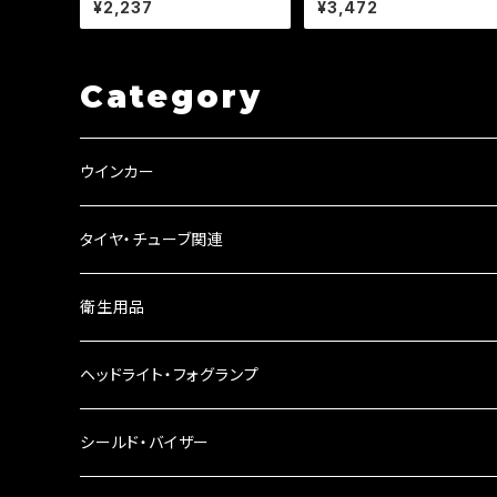
¥2,237
¥3,472
テープ/2本セット/マジェ/原
モークレンズ】 汎用 2個セッ
付/CBR/a353【クリックポス
CB/XJR/Z/ゼファー/バリオ
ト送料無料】
ス/a254
Category
ウインカー
ウインカーリレー
タイヤ・チューブ関連
ウインカーレンズ
衛生用品
LEDウインカー
ヘッドライト・フォグランプ
電球型ウインカー
ヘッドライト
シールド・バイザー