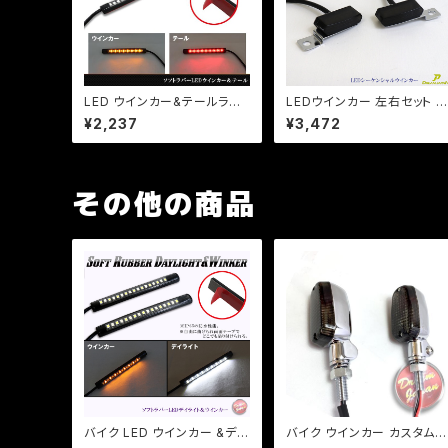
LED ウインカー&テールラン
LEDウインカー 左右セット ミ
プ / 曲線・防水仕様/両面テー
ニウインカー 流れるウインカ
¥2,237
¥3,472
プ/左右2個セット リアフェンダ
ー【 スモークレンズ】 ハンド
ー カウルに装着！ ZR ZZ ZX
固定型 6LED CB SR DS T
マジェ【クリックポスト送料無
W等【クリックポスト】
料】
その他の商品
バイク LED ウインカー &デイ
バイク ウインカー カスタムウ
ライト / 曲面・防水仕様/両面
インカー ver.1 【シルバー/ス