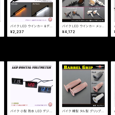
バイク LED ウインカー &デイ
バイク LED ウインカー メッシ
ライト / 曲面・防水仕様/両面
ュタイプ 激渋 2個セット ポジ
¥2,237
¥4,172
ル
テープ/2本セット/マジェ/原
ション付 アメリカン レトロ チ
付/CBR/a353【クリックポス
ョッパー a218
ト送料無料】
バイク 小型 防水 LED デジタ
バイク 樽型 タル型 グリップ 2
ル 電圧計 ボルトメーター 汎
2mm 左右セット 【ホワイト】