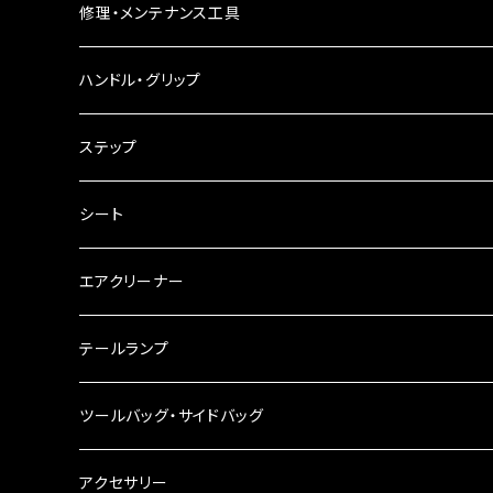
バードゲージウインカー
フォグランプ
修理・メンテナンス工具
ウインカークランプ
配線・リレー
インテークマニホールド
ハンドル・グリップ
電装・配線・キボシ等
グリップ
ステップ
キャブレター
バーハン
シート
チェーン
ハンドルパーツ
エアクリーナー
ハンドルスイッチ
工具類
ハンドルポスト
テールランプ
その他
ハンドルブレース
ナンバー灯
ツールバッグ・サイドバッグ
ステアリングダンパー
ツールバッグ
アクセサリー