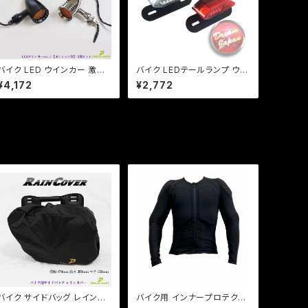
バイク LED ウインカー 激渋
バイク LEDテールランプ ウイ
激光 / 2個セット / 【シルバー・
ンカー 一体型テール【レンズ
¥4,172
¥2,772
ブラック選択】ver.3 ポジショ
色選択】 汎用 ルーカス CB X
ンランプ付 アメリカン レトロ
J SR TW
チョッパー SR TW DS CB
バイク サイドバッグ レインカ
バイク用 インナープロテクタ
バー 雨具 アジャスター付 47
ー オールシーズンメッシュ ス