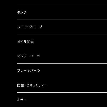
ブレーキ・クラッチレバー
サイドバッグ
USB電源
タンク
スマホホルダー
サイドバッグサポート
電装系
タンク本体
ウエア・グローブ
リアBOX
タンクキャップ
オイル関係
ハードケース
タンクシール
4スト用エンジンオイル
マフラーパーツ
ケミカル
2スト用エンジンオイル
マフラーガード
ブレーキパーツ
ギアオイル
バンテージタイプ
ブレーキシュー
防犯・セキュリティー
オイルクーラー
スリップオン
ブレーキパット
ミラー