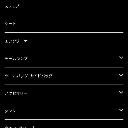
電装・配線・キボシ等
グリップ
ステップ
キャブレター
バーハン
シート
チェーン
ハンドルパーツ
エアクリーナー
ハンドルスイッチ
工具類
ハンドルポスト
テールランプ
その他
ハンドルブレース
ナンバー灯
ツールバッグ・サイドバッグ
ステアリングダンパー
ツールバッグ
アクセサリー
ブレーキ・クラッチレバー
サイドバッグ
USB電源
タンク
スマホホルダー
サイドバッグサポート
電装系
タンク本体