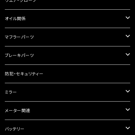
ウエア・グローブ
リアBOX
タンクキャップ
オイル関係
ハードケース
タンクシール
4スト用エンジンオイル
マフラーパーツ
ケミカル
2スト用エンジンオイル
マフラーガード
ブレーキパーツ
ギアオイル
バンテージタイプ
ブレーキシュー
防犯・セキュリティー
オイルクーラー
スリップオン
ブレーキパット
ミラー
ラジエーター
サイレンサー
ブレーキオイル
ミラー本体
メーター関連
フォークオイル
その他
ミラーアダプター
スピードメーター
バッテリー