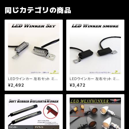
同じカテゴリの商品
LEDウインカー 左右セット ミニ
LEDウインカー 左右セット ミニ
ウインカー 車検対応 バイク用
ウインカー 流れるウインカー【
¥2,492
¥3,472
ハンドル固定型 6LED CB SR
スモークレンズ】 ハンドル固定
DS TW等/【Dream-Japan】
型 6LED CB SR DS TW等【ク
【クリックポスト】
リックポスト】