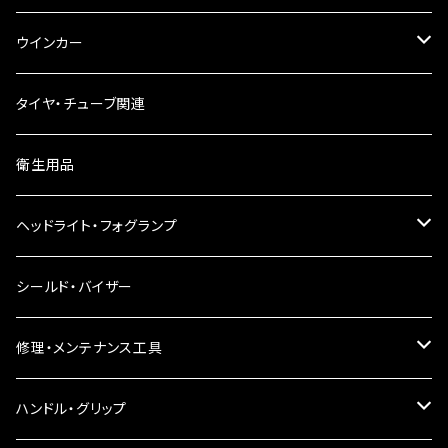
ウインカー
ウインカーリレー
タイヤ・チューブ関連
ウインカーレンズ
衛生用品
LEDウインカー
ヘッドライト・フォグランプ
電球型ウインカー
ヘッドライト
シールド・バイザー
バードゲージウインカー
フォグランプ
修理・メンテナンス工具
ウインカークランプ
配線・リレー
インテークマニホールド
ハンドル・グリップ