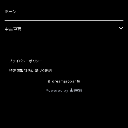
ミラーその他
タコメーター
バッテリー充電器
ホーン
セット
中古車両
カワサキ
プライバシーポリシー
ホンダ
特定商取引法に基づく表記
© dreamjaopan店
Powered by