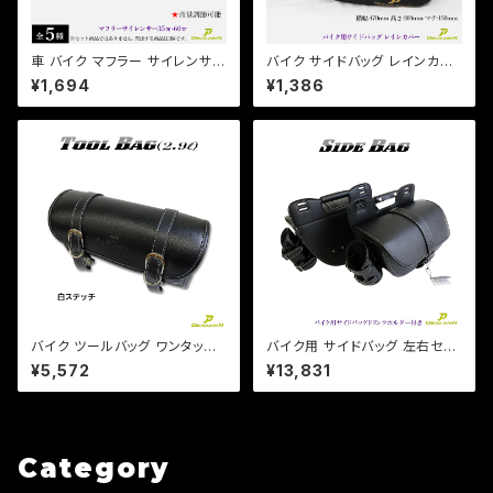
車 バイク マフラー サイレンサー
バイク サイドバッグ レインカバ
インナー バッフル 消音 長さ140
ー 雨具 アジャスター付 470×3
¥1,694
¥1,386
mm 直径【35 42 45 48 60m
00×150mm 【Dream-Japan
m 】【即納可能】 音量調整 (検)
製】【クリックポスト】
プリウス マグナ モンキー Jazz
バイク ツールバッグ ワンタッチ
バイク用 サイドバッグ 左右セッ
型 黒 ブラック 内ポケット付き
ト ドリンクホルダー レインカバ
¥5,572
¥13,831
簡単取り付け 【白ステッチ】 アメ
ー付き /ドラッグスター/スポーツ
リカン 小物入れ 工具入 / マグ
スター/ビラーゴ/マグナ
ナ DS
Category