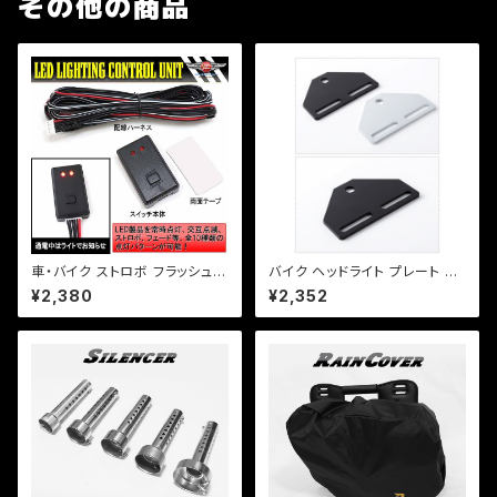
その他の商品
車・バイク ストロボ フラッシュ
バイク ヘッドライト プレート ス
コントローラーユニット LED装
テー ベーツライトプレート カス
¥2,380
¥2,352
飾/フォグなど/点滅10パターン/
タム 【ブラック・シルバー選択】D
b125/【クリックポスト】
S TW セロー等【クリックポスト
送料無料】