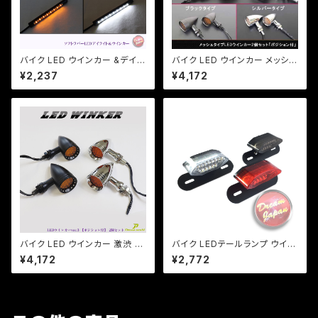
バイク LED ウインカー &デイラ
バイク LED ウインカー メッシュ
イト / 曲面・防水仕様/両面テー
タイプ 激渋 2個セット ポジショ
¥2,237
¥4,172
プ/2本セット/マジェ/原付/CBR/
ン付 アメリカン レトロ チョッパ
a353【クリックポスト送料無料】
ー a218
バイク LED ウインカー 激渋 激
バイク LEDテールランプ ウイン
光 / 2個セット / 【シルバー・ブラ
カー 一体型テール【レンズ色選
¥4,172
¥2,772
ック選択】ver.3 ポジションラン
択】 汎用 ルーカス CB XJ SR
プ付 アメリカン レトロ チョッパ
TW
ー SR TW DS CB