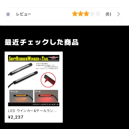
レビュー
(6)
最近チェックした商品
LED ウインカー&テールランプ /
曲線・防水仕様/両面テープ/左
¥2,237
右2個セット リアフェンダー カウ
ルに装着！ ZR ZZ ZX マジェ
【クリックポスト送料無料】